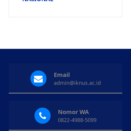
Email
admin@iknus.ac.id
Nomor WA
0822-4988-5099