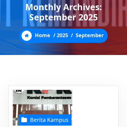
Monthly Archives:
September 2025
Home
/
2025
/
September
Berita Kampus