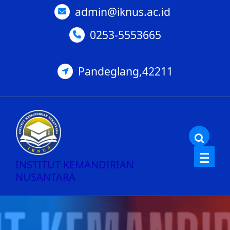
Skip
admin@iknus.ac.id
to
0253-5553665
content
Pandeglang,42211
INSTITUT KEMANDIRIAN
NUSANTARA