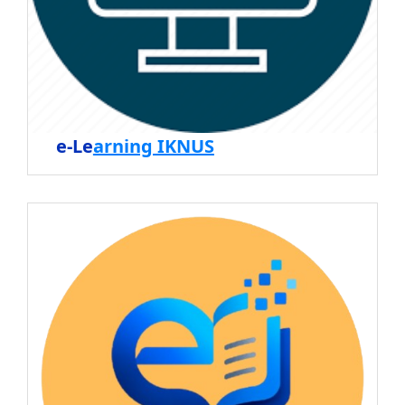
e-Le
arning IKNUS