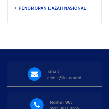
PENOMORAN IJAZAH NASIONAL
Email
admin@iknus.ac.id
Nomor WA
0822-4988-5099