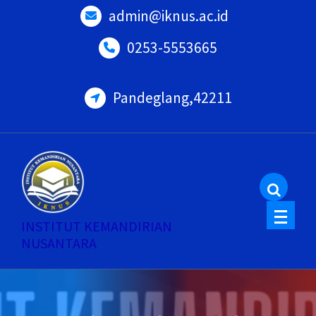
Skip
admin@iknus.ac.id
to
0253-5553665
content
Pandeglang,42211
INSTITUT KEMANDIRIAN
NUSANTARA