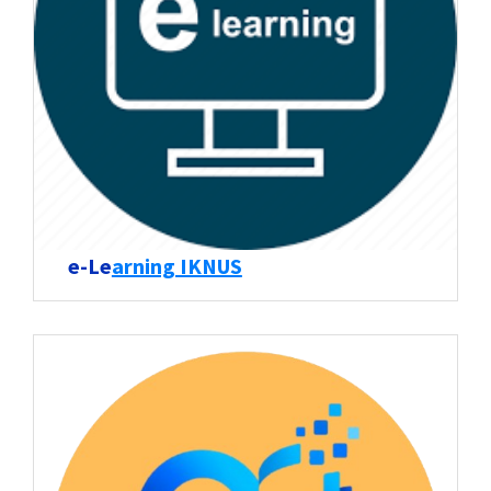
e-Le
arning IKNUS