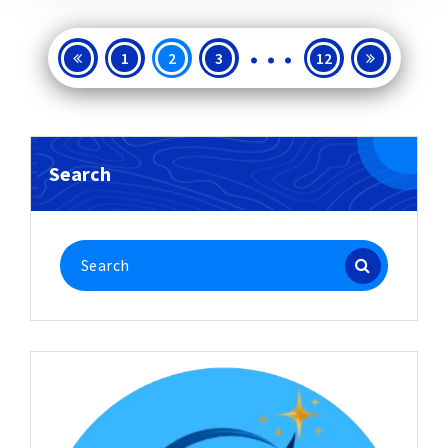
…
Posts
1
2
3
12
pagination
Search
Search
for: