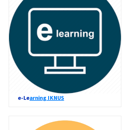
e-Le
arning IKNUS