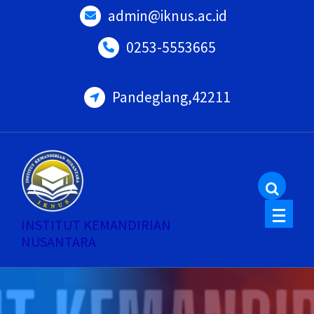
Skip
admin@iknus.ac.id
to
0253-5553665
content
Pandeglang,42211
INSTITUT KEMANDIRIAN
NUSANTARA