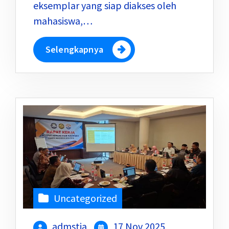
eksemplar yang siap diakses oleh
mahasiswa,…
Selengkapnya
Uncategorized
admstia
17 Nov 2025