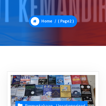
Home
/ ( Page2 )
Perpustakaan
,
Uncategorized