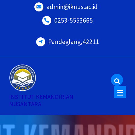
Skip
admin@iknus.ac.id
to
0253-5553665
content
Pandeglang,42211
INSTITUT KEMANDIRIAN
NUSANTARA