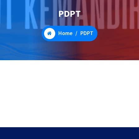
PDPT
Home
/
PDPT