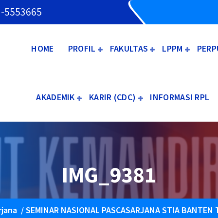
3-5553665
HOME
PROFIL
FAKULTAS
LPPM
PERP
AKADEMIK
KARIR (CDC)
INFORMASI RPL
IMG_9381
rjana
/
SEMINAR NASIONAL PASCASARJANA STIA BANTEN 