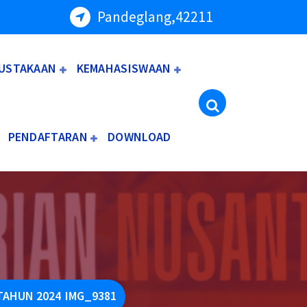
Pandeglang,42211
USTAKAAN
KEMAHASISWAAN
PENDAFTARAN
DOWNLOAD
TAHUN 2024
IMG_9381