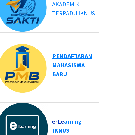
AKADEMIK
TERPADU IKNUS
PENDAFTARAN
MAHASISWA
BARU
e-Le
arning
IKNUS