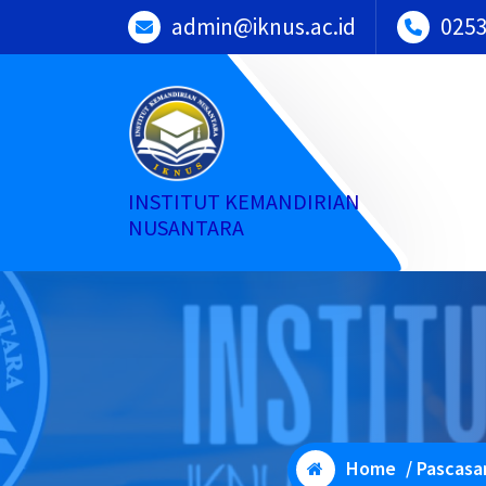
Skip
admin@iknus.ac.id
025
to
content
INSTITUT KEMANDIRIAN
NUSANTARA
Home
/
Pascasa