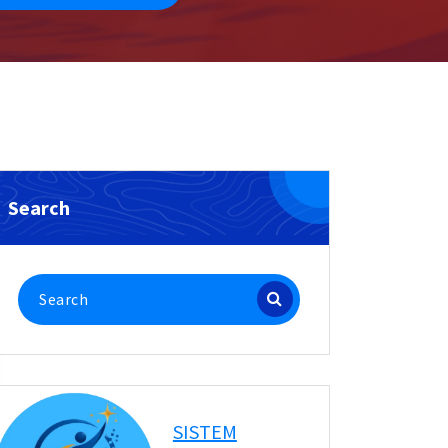
Search
Search
for:
SISTEM