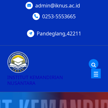
Skip
admin@iknus.ac.id
to
0253-5553665
content
Pandeglang,42211
INSTITUT KEMANDIRIAN
NUSANTARA