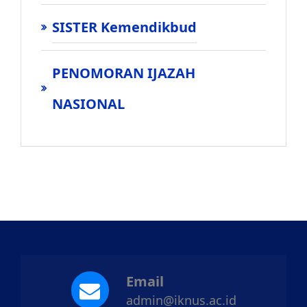
SISTER Kemendikbud
PENOMORAN IJAZAH
NASIONAL
Email
admin@iknus.ac.id