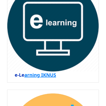
e-Le
arning IKNUS