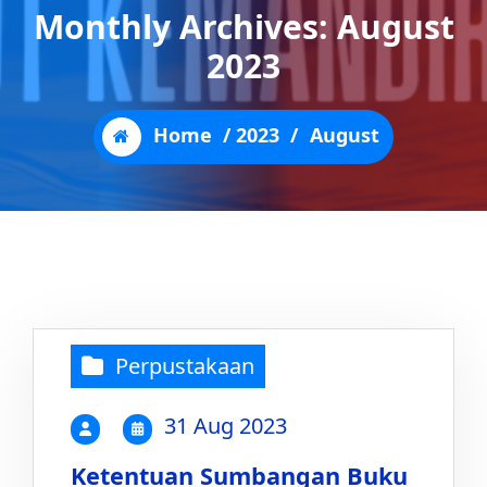
Monthly Archives: August
2023
Home
/
2023
/
August
Perpustakaan
31 Aug 2023
Ketentuan Sumbangan Buku