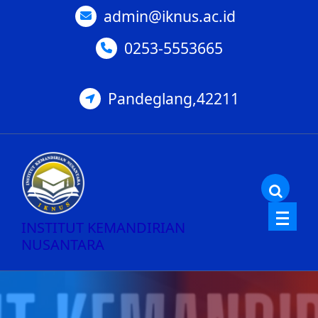
Skip
admin@iknus.ac.id
to
0253-5553665
content
Pandeglang,42211
INSTITUT KEMANDIRIAN
NUSANTARA