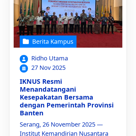
Berita Kampus
Ridho Utama
27 Nov 2025
IKNUS Resmi
Menandatangani
Kesepakatan Bersama
dengan Pemerintah Provinsi
Banten
Serang, 26 November 2025 —
Institut Kemandirian Nusantara