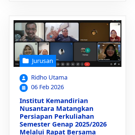
Jurusan
Ridho Utama
06 Feb 2026
Institut Kemandirian
Nusantara Matangkan
Persiapan Perkuliahan
Semester Genap 2025/2026
Melalui Rapat Bersama