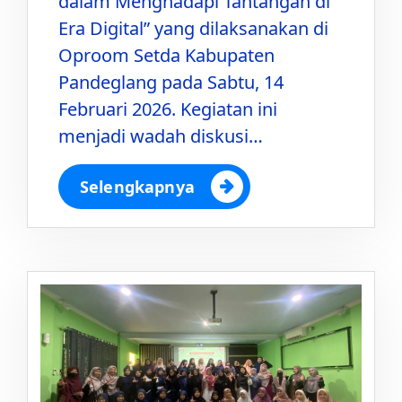
dalam Menghadapi Tantangan di
Era Digital” yang dilaksanakan di
Oproom Setda Kabupaten
Pandeglang pada Sabtu, 14
Februari 2026. Kegiatan ini
menjadi wadah diskusi…
Selengkapnya