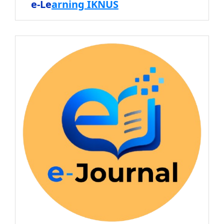
e-Le
arning IKNUS