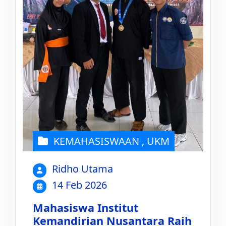
KEMAHASISWAAN
,
UKM
Ridho Utama
14 Feb 2026
Mahasiswa Institut
Kemandirian Nusantara Raih