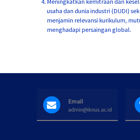
Meningkatkan kemitraan dan kesel
usaha dan dunia industri (DUDI) sek
menjamin relevansi kurikulum, mut
menghadapi persaingan global.
Email
admin@iknus.ac.id