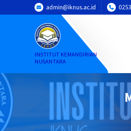
Skip
admin@iknus.ac.id
025
to
content
INSTITUT KEMANDIRIAN
NUSANTARA
M