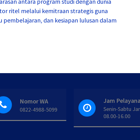
arasan antara program studi dengan dunia
tor ritel melalui kemitraan strategis guna
u pembelajaran, dan kesiapan lulusan dalam
Jam Pelayan
Nomor WA
Senin-Sabtu J
0822-4988-5099
08.00-16.00