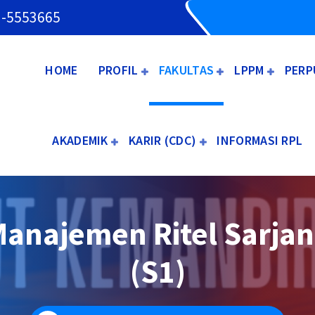
3-5553665
HOME
PROFIL
FAKULTAS
LPPM
PERP
AKADEMIK
KARIR (CDC)
INFORMASI RPL
anajemen Ritel Sarja
(S1)