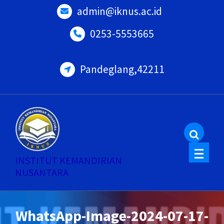
Skip
admin@iknus.ac.id
to
0253-5553665
content
Pandeglang,42211
INSTITUT KEMANDIRIAN
NUSANTARA
WhatsApp-Image-2024-07-17-