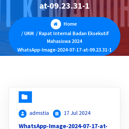
at-09.23.31-1
Home
/
UKM
/
Rapat Internal Badan Eksekutif
Mahasiswa 2024
WhatsApp-Image-2024-07-17-at-09.23.31-1
admstia
17 Jul 2024
WhatsApp-Image-2024-07-17-at-