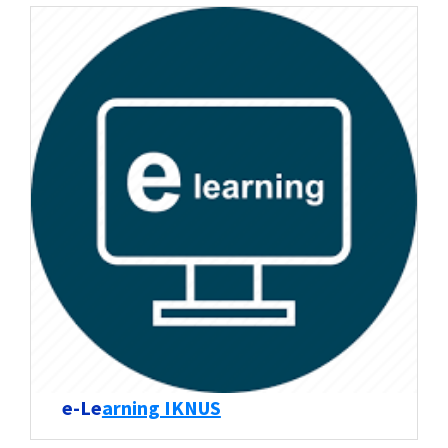
e-Le
arning IKNUS