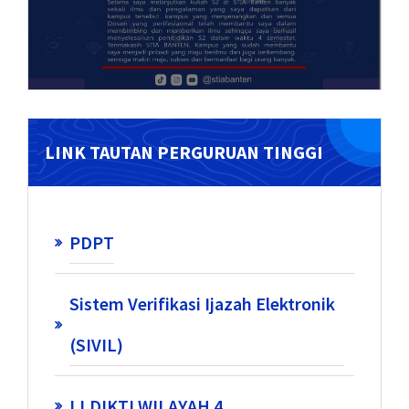
LINK TAUTAN PERGURUAN TINGGI
PDPT
Sistem Verifikasi Ijazah Elektronik
(SIVIL)
LLDIKTI WILAYAH 4