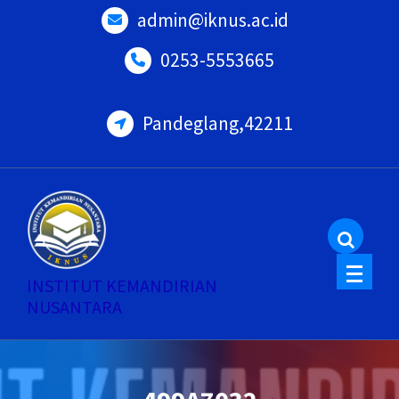
Skip
admin@iknus.ac.id
to
0253-5553665
content
Pandeglang,42211
INSTITUT KEMANDIRIAN
NUSANTARA