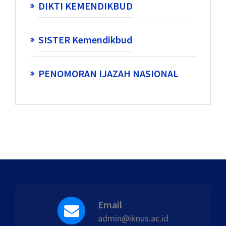
DIKTI KEMENDIKBUD
SISTER Kemendikbud
PENOMORAN IJAZAH NASIONAL
Email
admin@iknus.ac.id