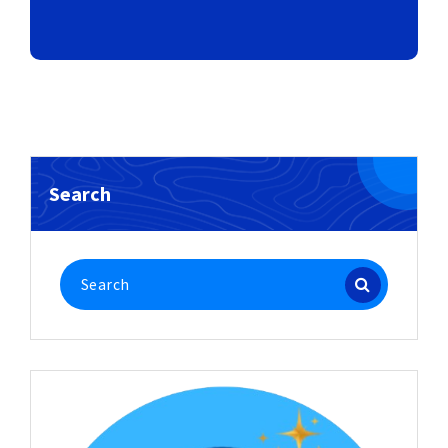
Search
Search
for: