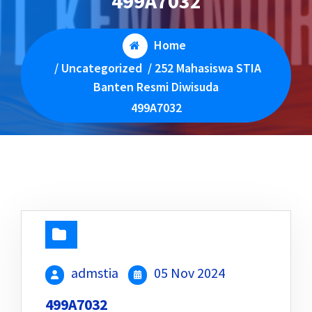
499A7032
Home
/
Uncategorized
/
252 Mahasiswa STIA
Banten Resmi Diwisuda
499A7032
admstia
05 Nov 2024
499A7032