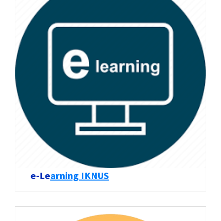
e-Le
arning IKNUS