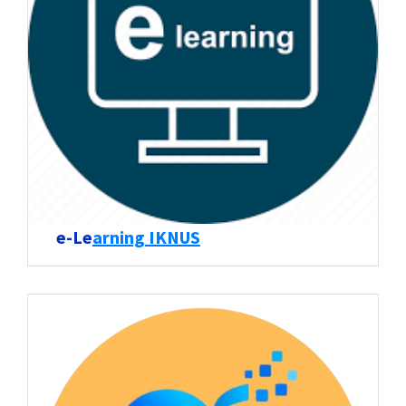
e-Le
arning IKNUS