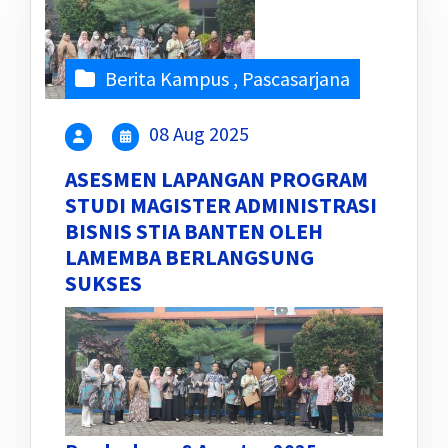
Berita Kampus
,
Pascasarjana
08 Aug 2025
ASESMEN LAPANGAN PROGRAM
STUDI MAGISTER ADMINISTRASI
BISNIS STIA BANTEN OLEH
LAMEMBA BERLANGSUNG
SUKSES