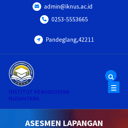
Skip
admin@iknus.ac.id
to
0253-5553665
content
Pandeglang,42211
INSTITUT KEMANDIRIAN
NUSANTARA
ASESMEN LAPANGAN