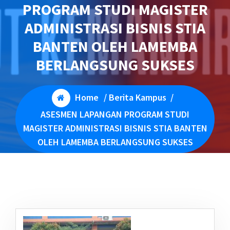
PROGRAM STUDI MAGISTER
ADMINISTRASI BISNIS STIA
BANTEN OLEH LAMEMBA
BERLANGSUNG SUKSES
Home
/
Berita Kampus
/
ASESMEN LAPANGAN PROGRAM STUDI
MAGISTER ADMINISTRASI BISNIS STIA BANTEN
OLEH LAMEMBA BERLANGSUNG SUKSES