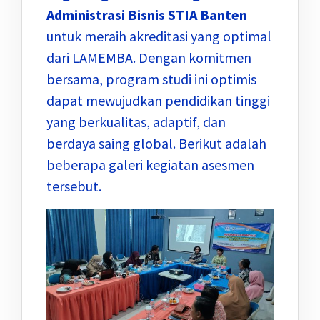
Administrasi Bisnis STIA Banten
untuk meraih akreditasi yang optimal
dari LAMEMBA. Dengan komitmen
bersama, program studi ini optimis
dapat mewujudkan pendidikan tinggi
yang berkualitas, adaptif, dan
berdaya saing global. Berikut adalah
beberapa galeri kegiatan asesmen
tersebut.