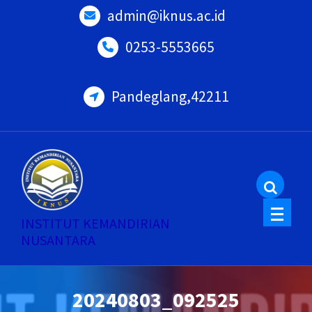
Skip
admin@iknus.ac.id
to
0253-5553665
content
Pandeglang,42211
INSTITUT KEMANDIRIAN
NUSANTARA
20240803_092525