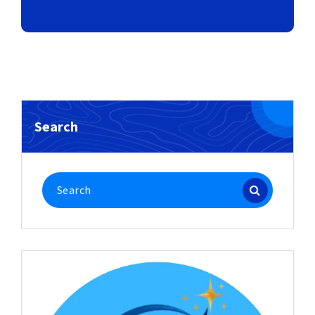
Search
Search
for: