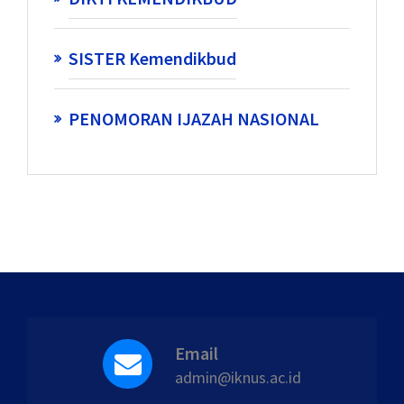
SISTER Kemendikbud
PENOMORAN IJAZAH NASIONAL
Email
admin@iknus.ac.id