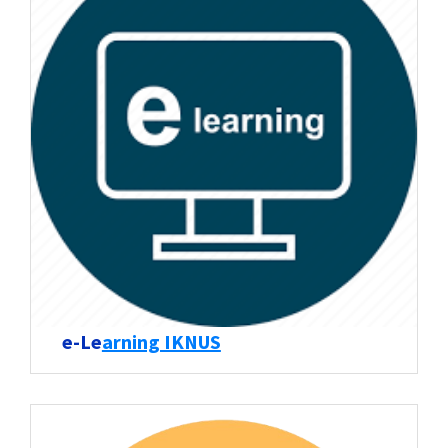
e-Le
arning IKNUS