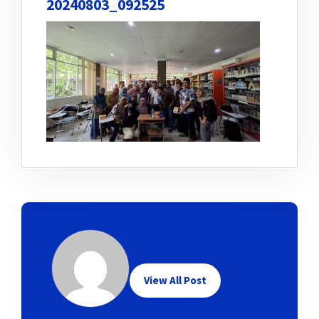
20240803_092525
View All Post