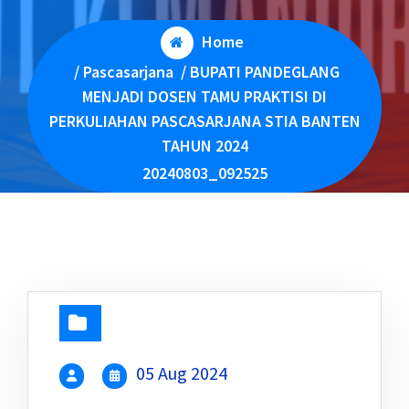
Home
/
Pascasarjana
/
BUPATI PANDEGLANG
MENJADI DOSEN TAMU PRAKTISI DI
PERKULIAHAN PASCASARJANA STIA BANTEN
TAHUN 2024
20240803_092525
05 Aug 2024