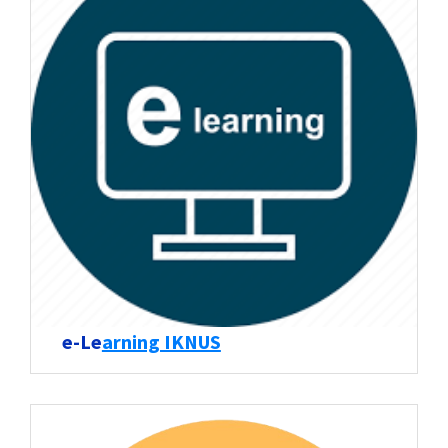
e-Le
arning IKNUS