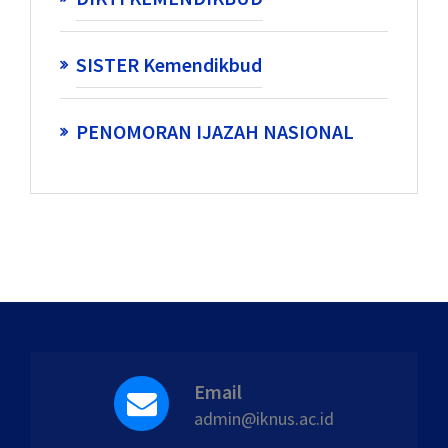
SISTER Kemendikbud
PENOMORAN IJAZAH NASIONAL
Email
admin@iknus.ac.id