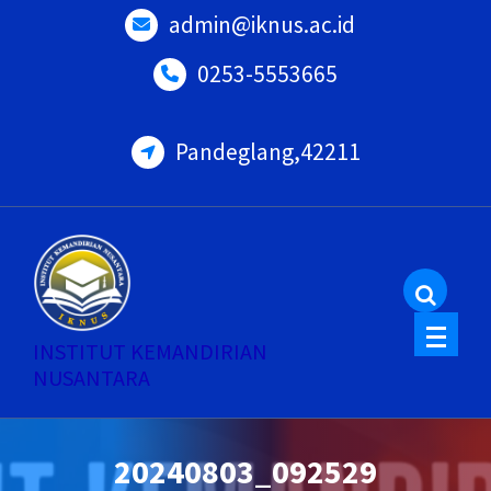
Skip
admin@iknus.ac.id
to
0253-5553665
content
Pandeglang,42211
INSTITUT KEMANDIRIAN
NUSANTARA
20240803_092529