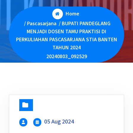
Home
/
Pascasarjana
/
BUPATI PANDEGLANG
MENJADI DOSEN TAMU PRAKTISI DI
PERKULIAHAN PASCASARJANA STIA BANTEN
TAHUN 2024
20240803_092529
05 Aug 2024