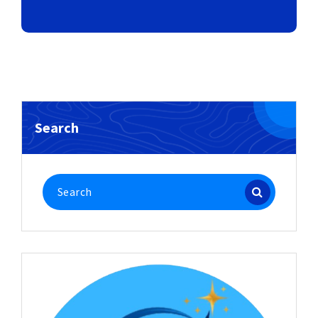
Search
Search
for: