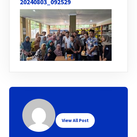
20240803_092529
View All Post