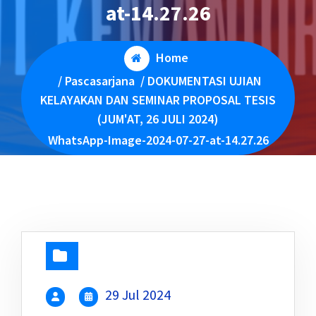
at-14.27.26
Home
/
Pascasarjana
/
DOKUMENTASI UJIAN
KELAYAKAN DAN SEMINAR PROPOSAL TESIS
(JUM'AT, 26 JULI 2024)
WhatsApp-Image-2024-07-27-at-14.27.26
29 Jul 2024