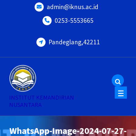
Skip
admin@iknus.ac.id
to
0253-5553665
content
Pandeglang,42211
INSTITUT KEMANDIRIAN
NUSANTARA
WhatsApp-Image-2024-07-27-