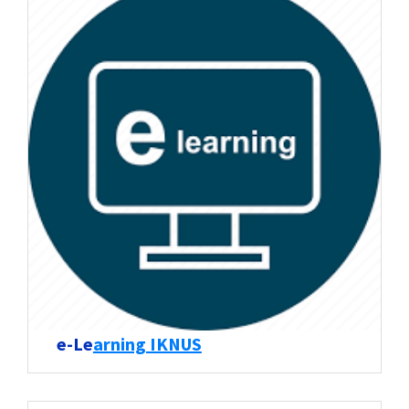
e-Le
arning IKNUS