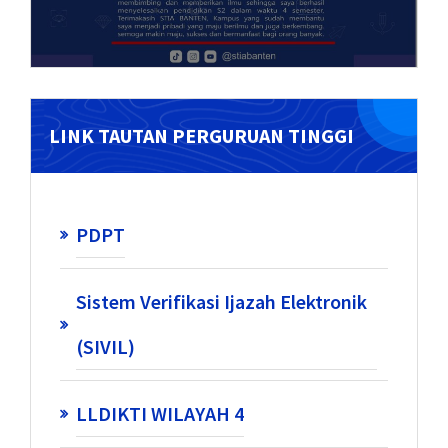
LINK TAUTAN PERGURUAN TINGGI
PDPT
Sistem Verifikasi Ijazah Elektronik
(SIVIL)
LLDIKTI WILAYAH 4