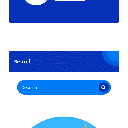
Search
Search
for: