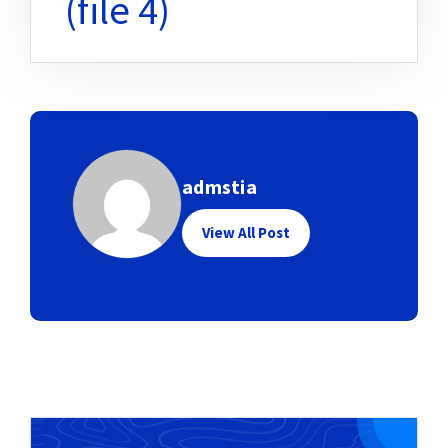
(file 4)
admstia
View All Post