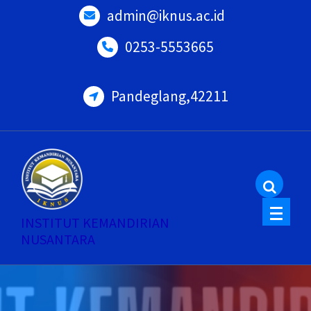
Skip
admin@iknus.ac.id
to
0253-5553665
content
Pandeglang,42211
INSTITUT KEMANDIRIAN
NUSANTARA