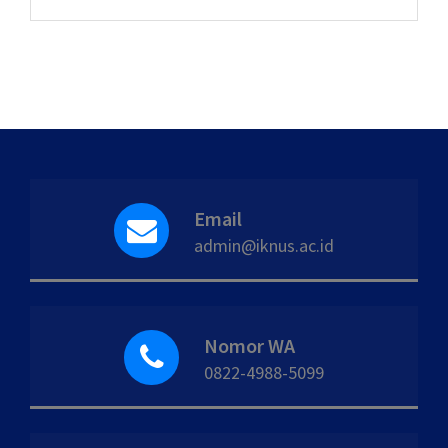
Email
admin@iknus.ac.id
Nomor WA
0822-4988-5099