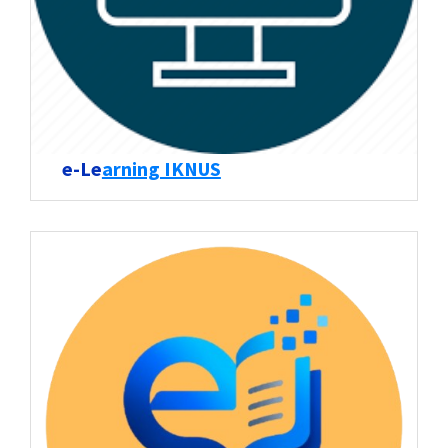
e-Le
arning IKNUS