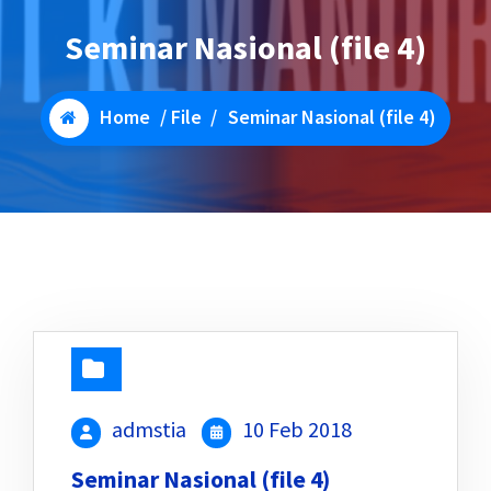
Seminar Nasional (file 4)
Home
/
File
/
Seminar Nasional (file 4)
admstia
10 Feb 2018
Seminar Nasional (file 4)