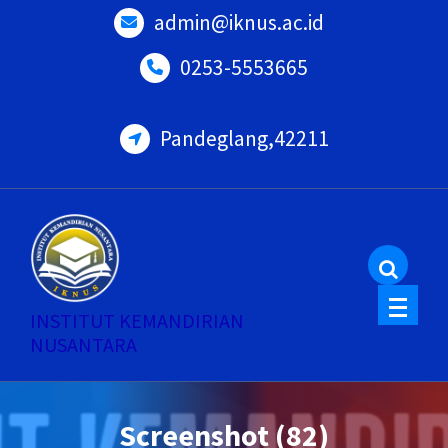
Skip
admin@iknus.ac.id
to
0253-5553665
content
Pandeglang,42211
INSTITUT KEMANDIRIAN
NUSANTARA
Screenshot (82)