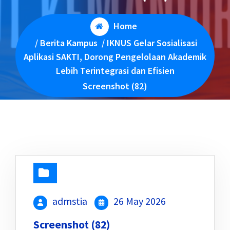
Home
/
Berita Kampus
/
IKNUS Gelar Sosialisasi
Aplikasi SAKTI, Dorong Pengelolaan Akademik
Lebih Terintegrasi dan Efisien
Screenshot (82)
admstia
26 May 2026
Screenshot (82)