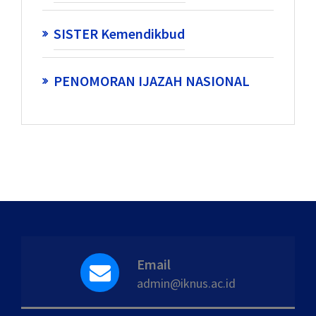
SISTER Kemendikbud
PENOMORAN IJAZAH NASIONAL
Email
admin@iknus.ac.id