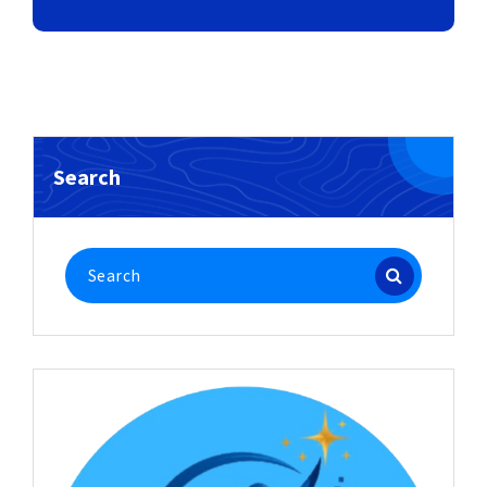
Search
Search
for: