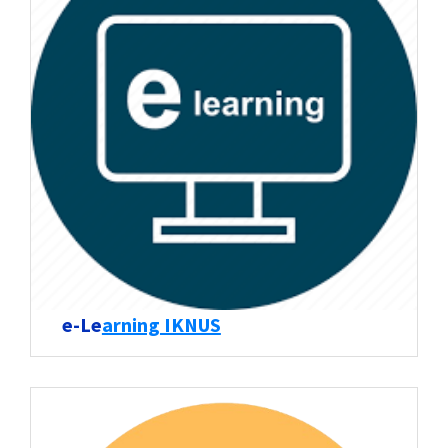
e-Le
arning IKNUS