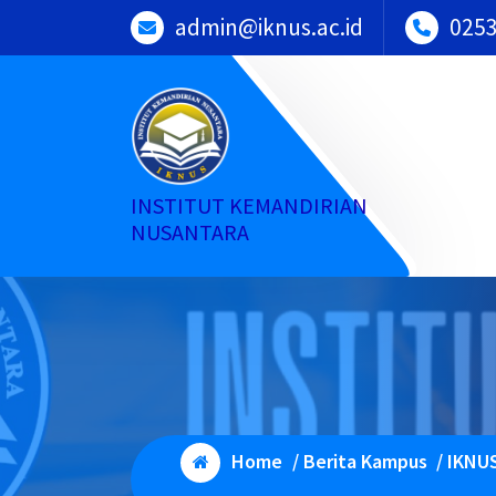
Skip
admin@iknus.ac.id
025
to
content
INSTITUT KEMANDIRIAN
NUSANTARA
Home
/
Berita Kampus
/
IKNUS