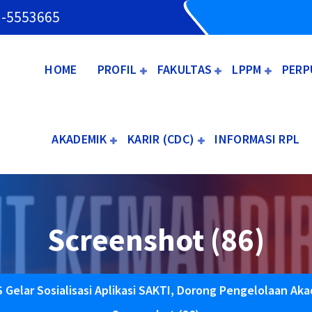
3-5553665
HOME
PROFIL
FAKULTAS
LPPM
PERP
AKADEMIK
KARIR (CDC)
INFORMASI RPL
Screenshot (86)
 Gelar Sosialisasi Aplikasi SAKTI, Dorong Pengelolaan Aka