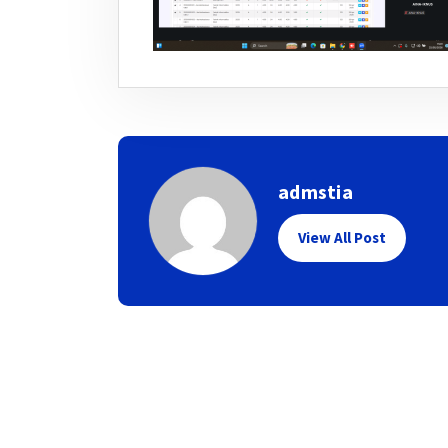
admstia
View All Post