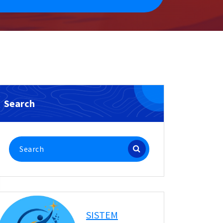
Search
Search
for:
SISTEM