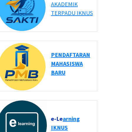
AKADEMIK
TERPADU IKNUS
PENDAFTARAN
MAHASISWA
BARU
e-Le
arning
IKNUS