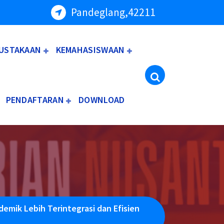
Pandeglang,42211
USTAKAAN
KEMAHASISWAAN
PENDAFTARAN
DOWNLOAD
demik Lebih Terintegrasi dan Efisien