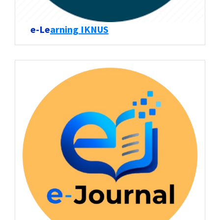
e-Le
arning IKNUS