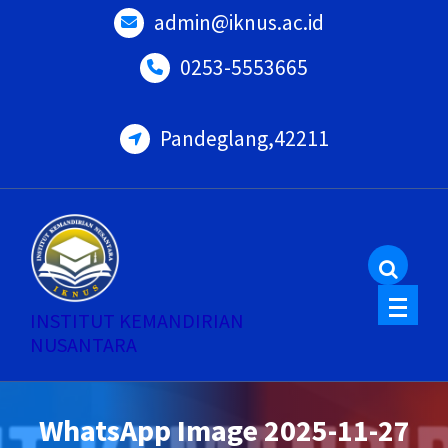
Skip
admin@iknus.ac.id
to
0253-5553665
content
Pandeglang,42211
INSTITUT KEMANDIRIAN
NUSANTARA
WhatsApp Image 2025-11-27