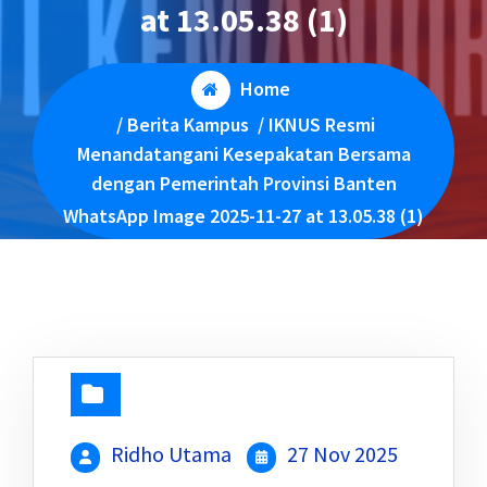
at 13.05.38 (1)
Home
/
Berita Kampus
/
IKNUS Resmi
Menandatangani Kesepakatan Bersama
dengan Pemerintah Provinsi Banten
WhatsApp Image 2025-11-27 at 13.05.38 (1)
Ridho Utama
27 Nov 2025