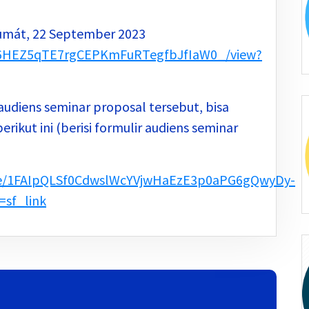
Jumát, 22 September 2023
/136HEZ5qTE7rgCEPKmFuRTegfbJfIaW0_/view?
audiens seminar proposal tersebut, bisa
ikut ini (berisi formulir audiens seminar
d/e/1FAIpQLSf0CdwslWcYVjwHaEzE3p0aPG6gQwyDy-
sf_link