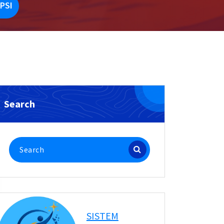
PSI
Search
Search
for:
SISTEM