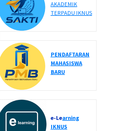
AKADEMIK
TERPADU IKNUS
PENDAFTARAN
MAHASISWA
BARU
e-Le
arning
IKNUS