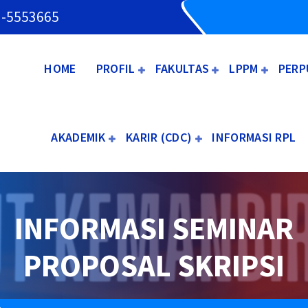
3-5553665
HOME
PROFIL
FAKULTAS
LPPM
PERP
AKADEMIK
KARIR (CDC)
INFORMASI RPL
INFORMASI SEMINAR
PROPOSAL SKRIPSI