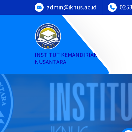
Skip
admin@iknus.ac.id
025
to
content
INSTITUT KEMANDIRIAN
NUSANTARA