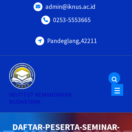
Skip
admin@iknus.ac.id
to
0253-5553665
content
Pandeglang,42211
INSTITUT KEMANDIRIAN
NUSANTARA
DAFTAR-PESERTA-SEMINAR-