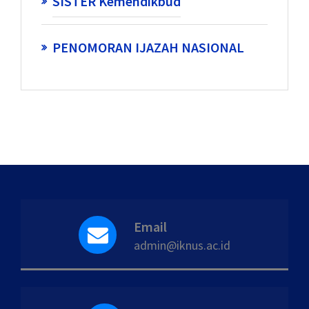
SISTER Kemendikbud
PENOMORAN IJAZAH NASIONAL
Email
admin@iknus.ac.id