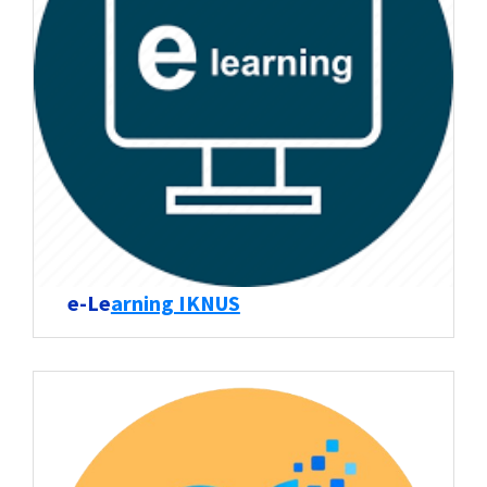
e-Le
arning IKNUS