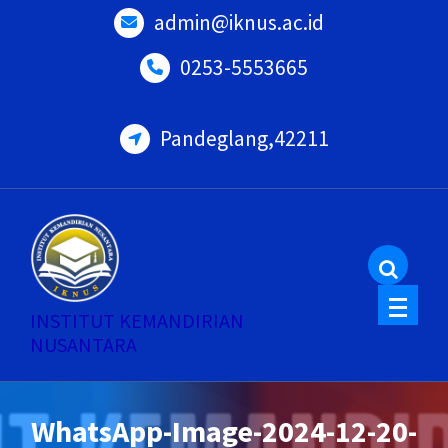
Skip
admin@iknus.ac.id
to
0253-5553665
content
Pandeglang,42211
INSTITUT KEMANDIRIAN
NUSANTARA
WhatsApp-Image-2024-12-20-