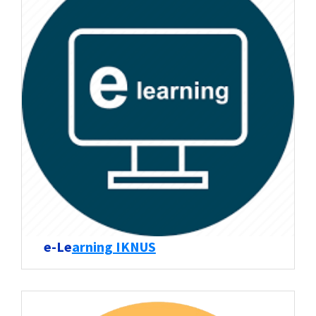
e-Le
arning IKNUS