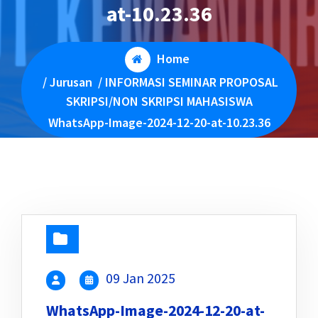
at-10.23.36
Home
/
Jurusan
/
INFORMASI SEMINAR PROPOSAL
SKRIPSI/NON SKRIPSI MAHASISWA
WhatsApp-Image-2024-12-20-at-10.23.36
09 Jan 2025
WhatsApp-Image-2024-12-20-at-