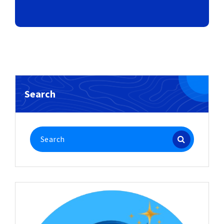
Search
Search
for: