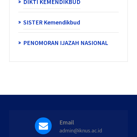
DIKTI KEMENDIKBUD
SISTER Kemendikbud
PENOMORAN IJAZAH NASIONAL
Email
admin@iknus.ac.id