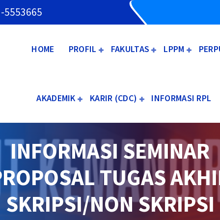
3-5553665
HOME
PROFIL
FAKULTAS
LPPM
PERP
AKADEMIK
KARIR (CDC)
INFORMASI RPL
INFORMASI SEMINAR
PROPOSAL TUGAS AKHI
SKRIPSI/NON SKRIPSI