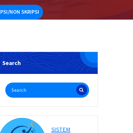
PSI/NON SKRIPSI
Search
Search
for:
SISTEM