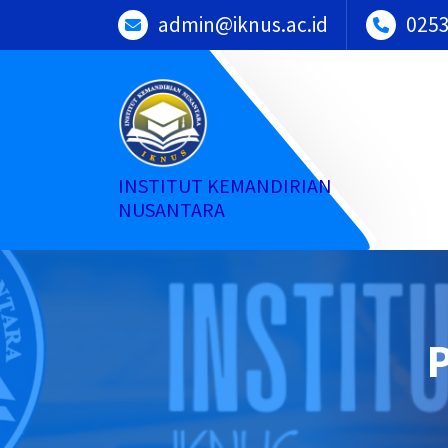
Skip
admin@iknus.ac.id
025
to
content
INSTITUT KEMANDIRIAN
NUSANTARA