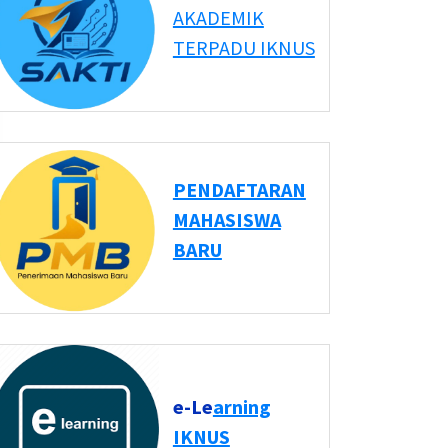
AKADEMIK
TERPADU IKNUS
PENDAFTARAN
MAHASISWA
BARU
e-Le
arning
IKNUS