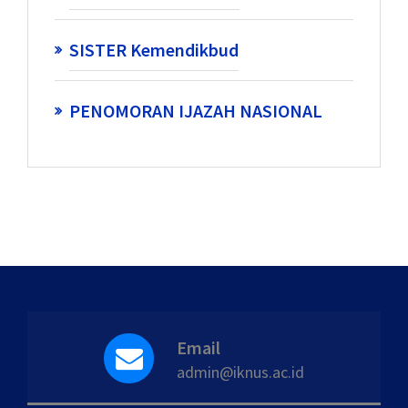
SISTER Kemendikbud
PENOMORAN IJAZAH NASIONAL
Email
admin@iknus.ac.id