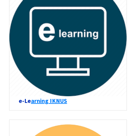
e-Le
arning IKNUS