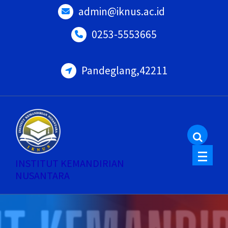
Skip
admin@iknus.ac.id
to
0253-5553665
content
Pandeglang,42211
INSTITUT KEMANDIRIAN
NUSANTARA