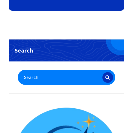
Search
Search
for: