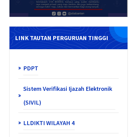
LINK TAUTAN PERGURUAN TINGGI
PDPT
Sistem Verifikasi Ijazah Elektronik
(SIVIL)
LLDIKTI WILAYAH 4