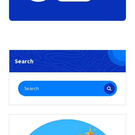
Search
Search
for: