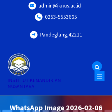
Skip
admin@iknus.ac.id
to
0253-5553665
content
Pandeglang,42211
INSTITUT KEMANDIRIAN
NUSANTARA
WhatsApp Image 2026-02-06