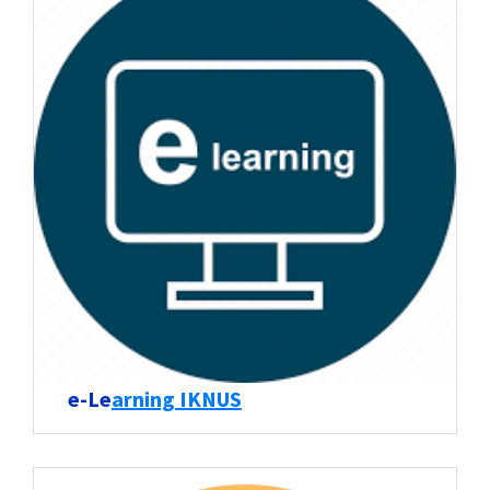
e-Le
arning IKNUS