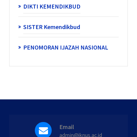
DIKTI KEMENDIKBUD
SISTER Kemendikbud
PENOMORAN IJAZAH NASIONAL
Email
admin@iknus.ac.id