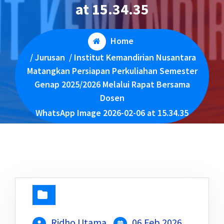
at 15.34.35
Home
/
Jurusan
/
Institut Kemandirian Nusantara
Matangkan Persiapan Perkuliahan Semester
Genap 2025/2026 Melalui Rapat Bersama
Dosen
WhatsApp Image 2026-02-06 at 15.34.35
Ridho Utama
06 Feb 2026