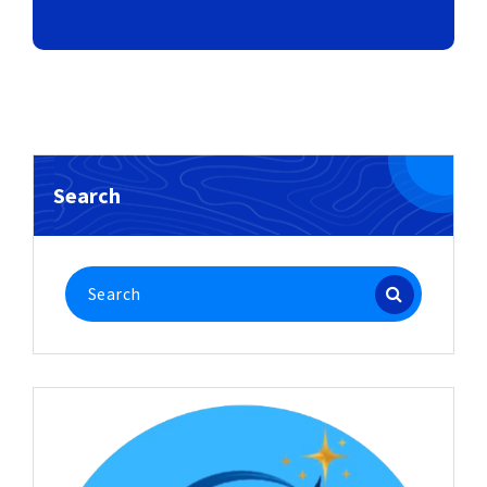
Search
Search
for: