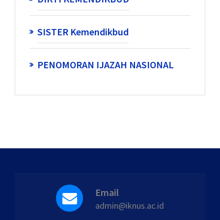
SISTER Kemendikbud
PENOMORAN IJAZAH NASIONAL
Email
admin@iknus.ac.id