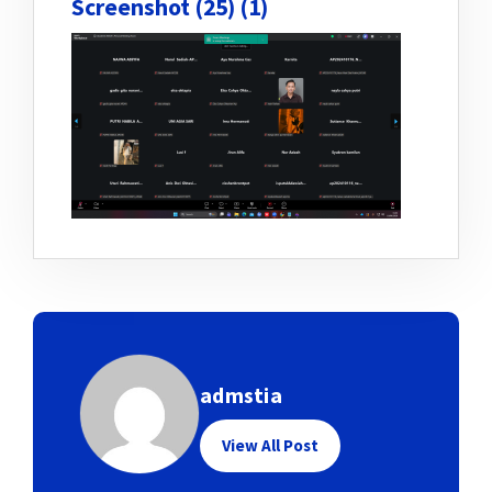
Screenshot (25) (1)
admstia
View All Post