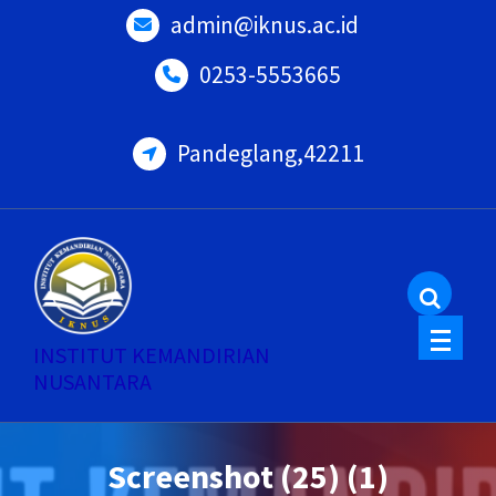
Skip
admin@iknus.ac.id
to
0253-5553665
content
Pandeglang,42211
INSTITUT KEMANDIRIAN
NUSANTARA
Screenshot (25) (1)