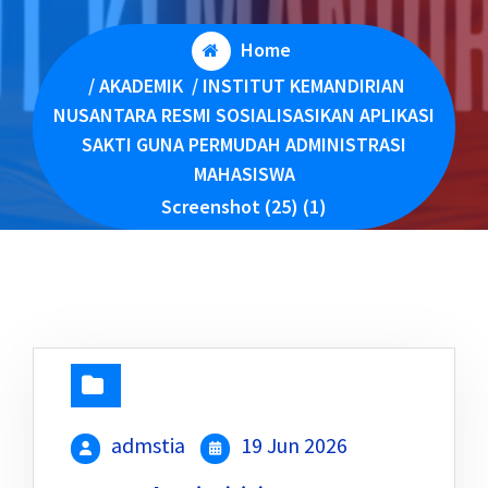
Home
/
AKADEMIK
/
INSTITUT KEMANDIRIAN
NUSANTARA RESMI SOSIALISASIKAN APLIKASI
SAKTI GUNA PERMUDAH ADMINISTRASI
MAHASISWA
Screenshot (25) (1)
admstia
19 Jun 2026