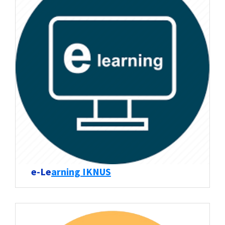
e-Le
arning IKNUS