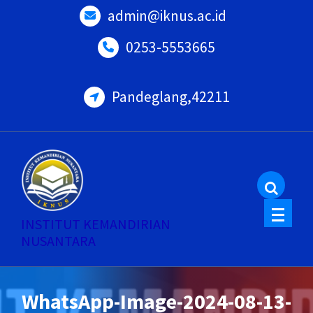
Skip
admin@iknus.ac.id
to
0253-5553665
content
Pandeglang,42211
INSTITUT KEMANDIRIAN
NUSANTARA
WhatsApp-Image-2024-08-13-