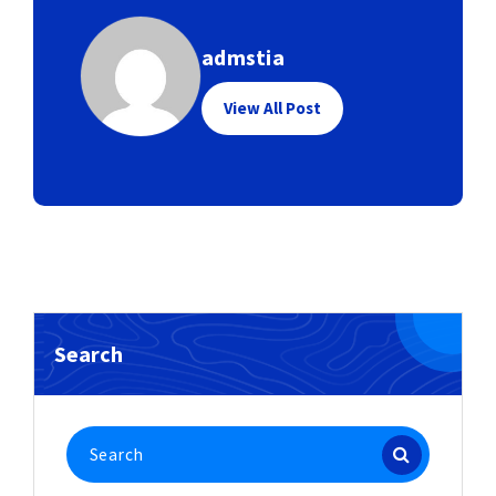
admstia
View All Post
Search
Search
for: