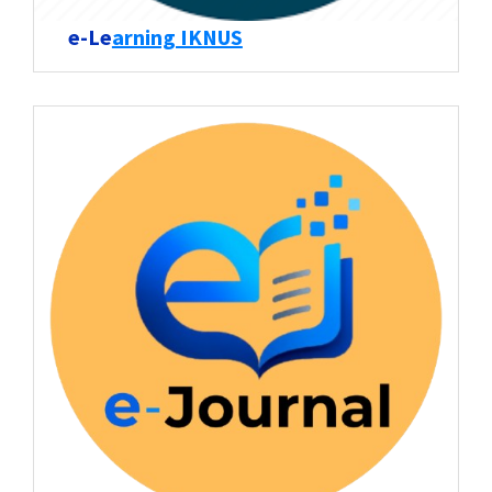
e-Le
arning IKNUS