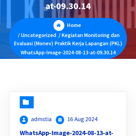
at-09.30.14
Home
/
Uncategorized
/
Kegiatan Monitoring dan
Evaluasi (Monev) Praktik Kerja Lapangan (PKL)
WhatsApp-Image-2024-08-13-at-09.30.14
admstia
16 Aug 2024
WhatsApp-Image-2024-08-13-at-