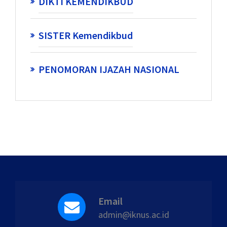
DIKTI KEMENDIKBUD
SISTER Kemendikbud
PENOMORAN IJAZAH NASIONAL
Email
admin@iknus.ac.id