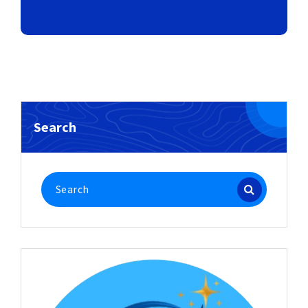
Search
Search
for: