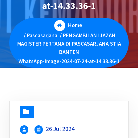
at-14.33.36-1
Home
/
Pascasarjana
/
PENGAMBILAN IJAZAH
MAGISTER PERTAMA DI PASCASARJANA STIA
BANTEN
WhatsApp-Image-2024-07-24-at-14.33.36-1
26 Jul 2024