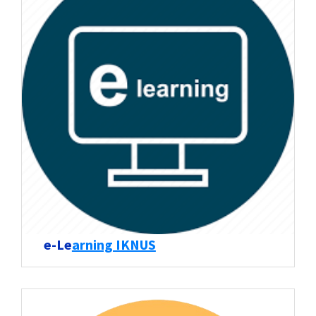
e-Le
arning IKNUS