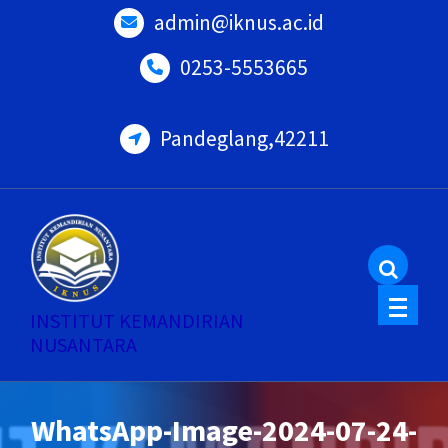
Skip
admin@iknus.ac.id
to
0253-5553665
content
Pandeglang,42211
INSTITUT KEMANDIRIAN
NUSANTARA
WhatsApp-Image-2024-07-24-