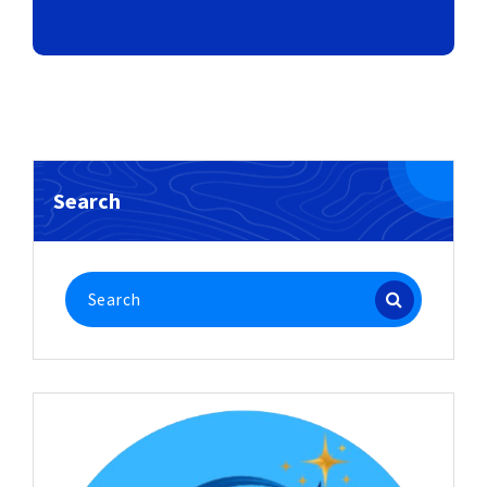
Search
Search
for: