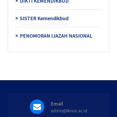
DIKTI KEMENDIKBUD
SISTER Kemendikbud
PENOMORAN IJAZAH NASIONAL
Email
admin@iknus.ac.id