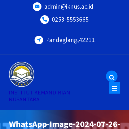
Skip
admin@iknus.ac.id
to
0253-5553665
content
Pandeglang,42211
INSTITUT KEMANDIRIAN
NUSANTARA
WhatsApp-Image-2024-07-26-