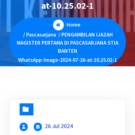
at-10.25.02-1
Home
/
Pascasarjana
/
PENGAMBILAN IJAZAH
MAGISTER PERTAMA DI PASCASARJANA STIA
BANTEN
WhatsApp-Image-2024-07-26-at-10.25.02-1
26 Jul 2024