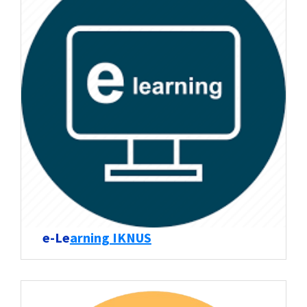
e-Le
arning IKNUS