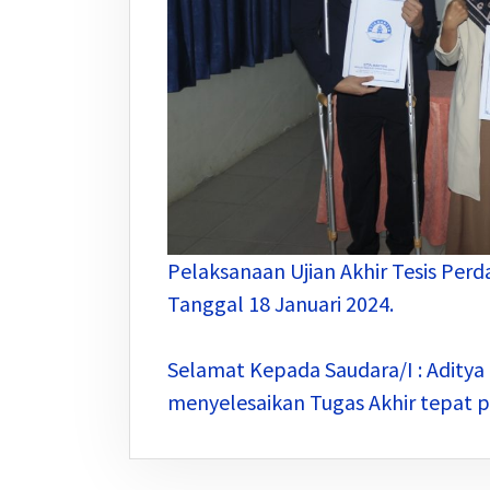
Pelaksanaan Ujian Akhir Tesis Per
Tanggal 18 Januari 2024.
Selamat Kepada Saudara/I : Aditya
menyelesaikan Tugas Akhir tepat 