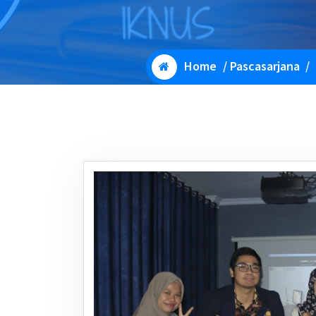
Home
/
Pascasarjana
/