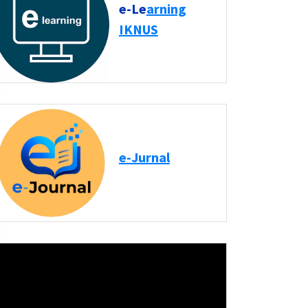
e-Le
arning
IKNUS
e-Jurnal