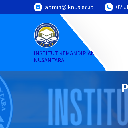
Skip
admin@iknus.ac.id
025
to
content
INSTITUT KEMANDIRIAN
NUSANTARA