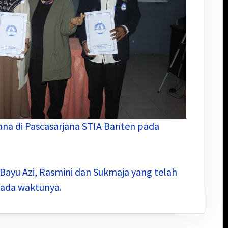
dana di Pascasarjana STIA Banten pada
 Bayu Azi, Rasmini dan Sukmaja yang telah
pada waktunya.