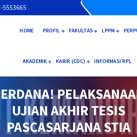
3-5553665
HOME
PROFIL
FAKULTAS
LPPM
PERP
AKADEMIK
KARIR (CDC)
INFORMASI RPL
PERDANA! PELAKSANAA
UJIAN AKHIR TESIS
PASCASARJANA STIA