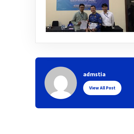
admstia
View All Post