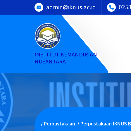
Skip
admin@iknus.ac.id
025
to
content
INSTITUT KEMANDIRIAN
NUSANTARA
/
Perpustakaan
/
Perpustakaan IKNUS B