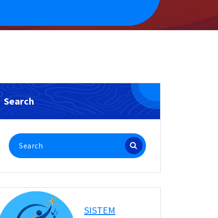
Search
Search
for:
SISTEM