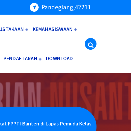
Pandeglang,42211
USTAKAAN
KEMAHASISWAAN
PENDAFTARAN
DOWNLOAD
kat FPPTI Banten di Lapas Pemuda Kelas