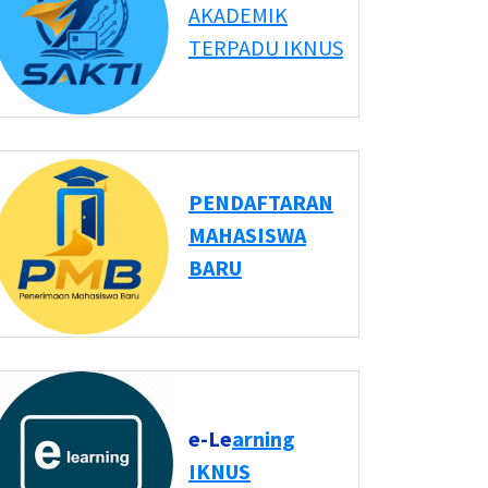
AKADEMIK
TERPADU IKNUS
PENDAFTARAN
MAHASISWA
BARU
e-Le
arning
IKNUS