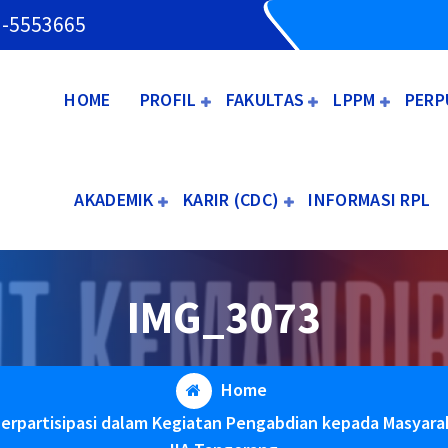
3-5553665
HOME
PROFIL
FAKULTAS
LPPM
PERP
AKADEMIK
KARIR (CDC)
INFORMASI RPL
IMG_3073
Home
erpartisipasi dalam Kegiatan Pengabdian kepada Masyara