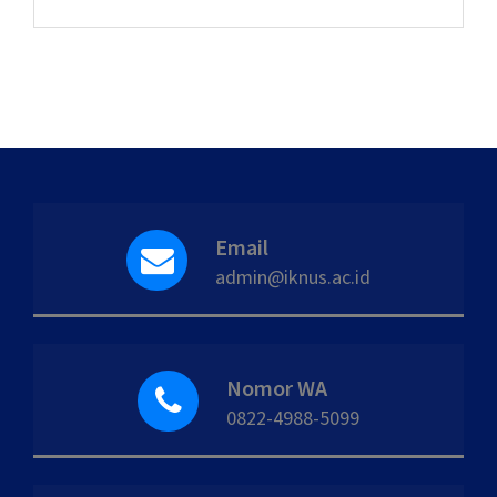
Email
admin@iknus.ac.id
Nomor WA
0822-4988-5099