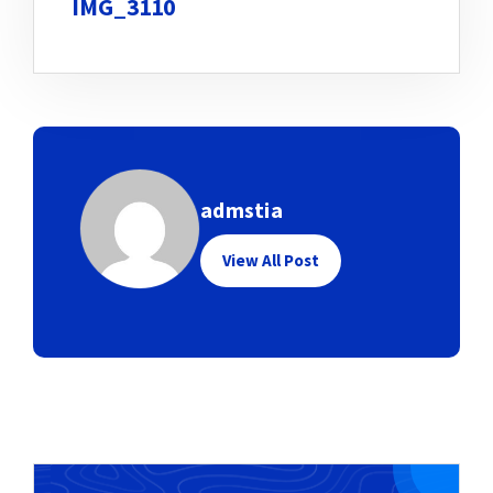
IMG_3110
admstia
View All Post