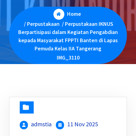
Home
/
Perpustakaan
/
Perpustakaan IKNUS
Berpartisipasi dalam Kegiatan Pengabdian
kepada Masyarakat FPPTI Banten di Lapas
Pemuda Kelas IIA Tangerang
IMG_3110
admstia
11 Nov 2025