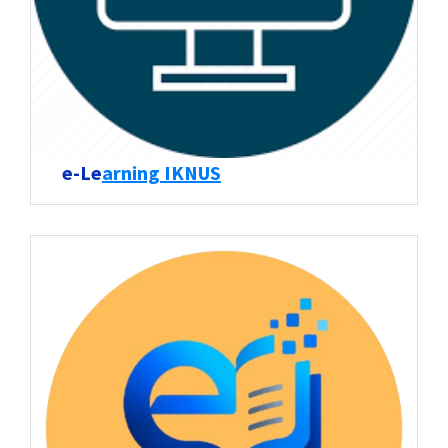
e-Le
arning IKNUS