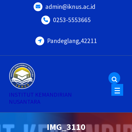
Skip
admin@iknus.ac.id
to
0253-5553665
content
Pandeglang,42211
INSTITUT KEMANDIRIAN
NUSANTARA
IMG_3110