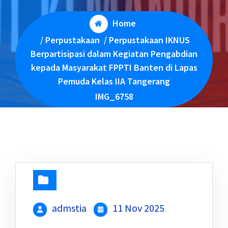
Home
/
Perpustakaan
/
Perpustakaan IKNUS
Berpartisipasi dalam Kegiatan Pengabdian
kepada Masyarakat FPPTI Banten di Lapas
Pemuda Kelas IIA Tangerang
IMG_6758
admstia
11 Nov 2025