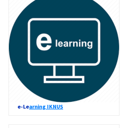
e-Le
arning IKNUS