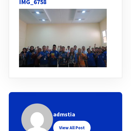
IMG_6758
admstia
View All Post