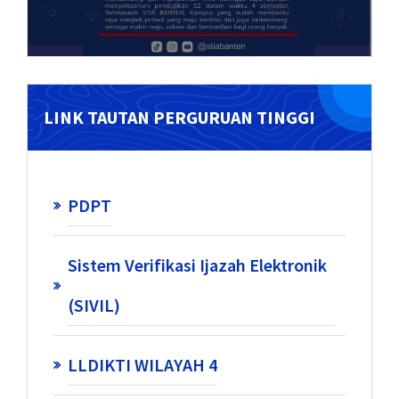
LINK TAUTAN PERGURUAN TINGGI
PDPT
Sistem Verifikasi Ijazah Elektronik
(SIVIL)
LLDIKTI WILAYAH 4