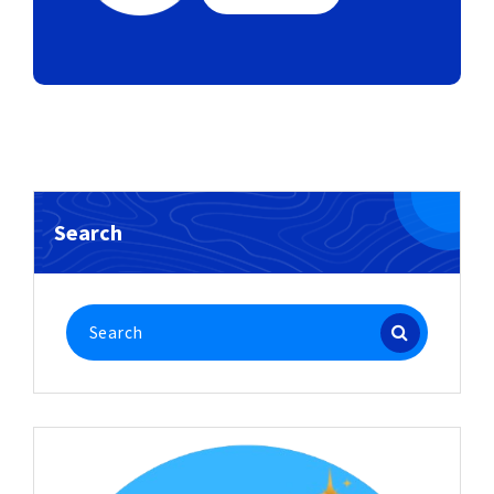
Search
Search
for: