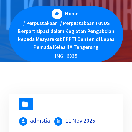
Home
/
Perpustakaan
/
Perpustakaan IKNUS
Berpartisipasi dalam Kegiatan Pengabdian
kepada Masyarakat FPPTI Banten di Lapas
Pemuda Kelas IIA Tangerang
IMG_6835
admstia
11 Nov 2025