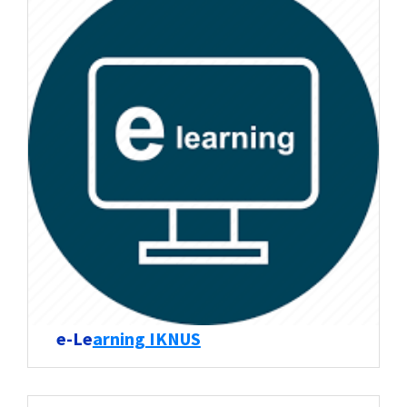
e-Le
arning IKNUS