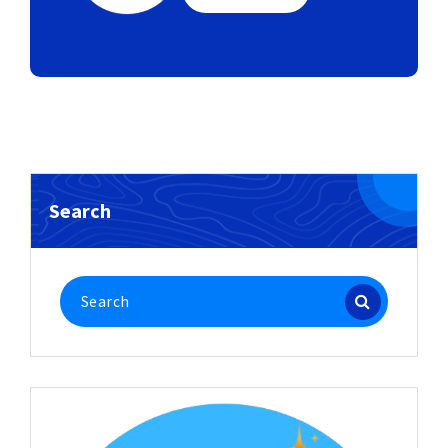
Search
Search
for: