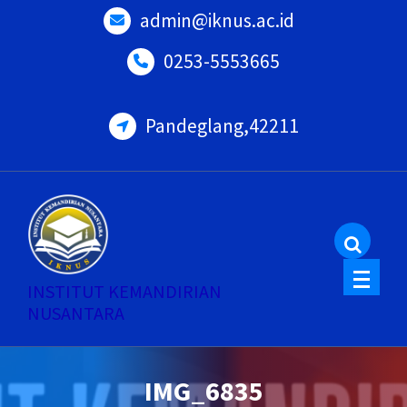
Skip
admin@iknus.ac.id
to
0253-5553665
content
Pandeglang,42211
INSTITUT KEMANDIRIAN
NUSANTARA
IMG_6835