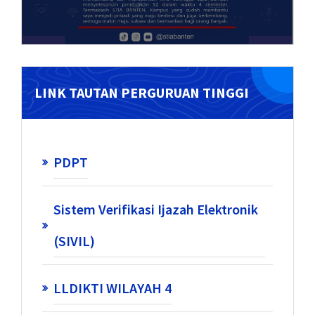
LINK TAUTAN PERGURUAN TINGGI
PDPT
Sistem Verifikasi Ijazah Elektronik
(SIVIL)
LLDIKTI WILAYAH 4