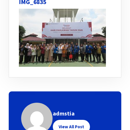
IMG_6835
admstia
View All Post