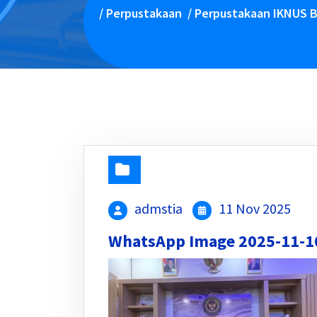
/
Perpustakaan
/
Perpustakaan IKNUS B
admstia
11 Nov 2025
WhatsApp Image 2025-11-10