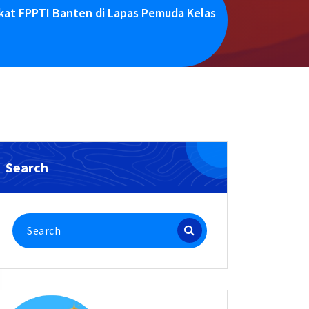
kat FPPTI Banten di Lapas Pemuda Kelas
Search
Search
for: