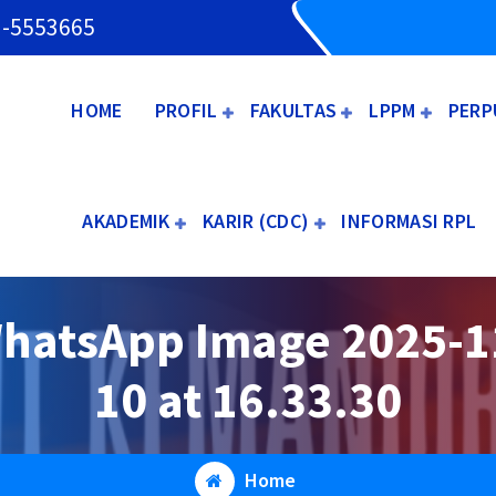
3-5553665
HOME
PROFIL
FAKULTAS
LPPM
PERP
AKADEMIK
KARIR (CDC)
INFORMASI RPL
hatsApp Image 2025-1
10 at 16.33.30
Home