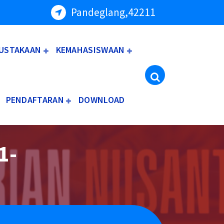
Pandeglang,42211
USTAKAAN
KEMAHASISWAAN
PENDAFTARAN
DOWNLOAD
1-