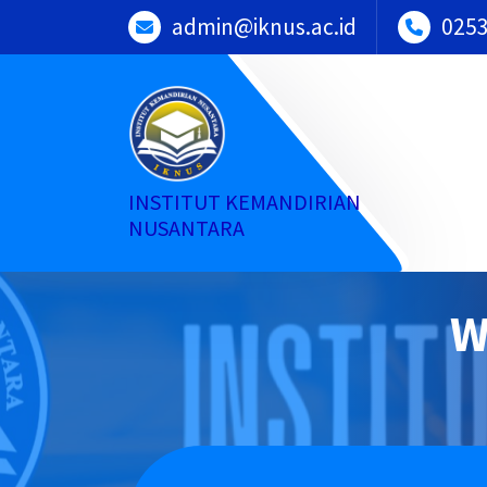
Skip
admin@iknus.ac.id
025
to
content
INSTITUT KEMANDIRIAN
NUSANTARA
W