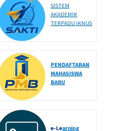
SISTEM
AKADEMIK
TERPADU IKNUS
PENDAFTARAN
MAHASISWA
BARU
e-Le
arning