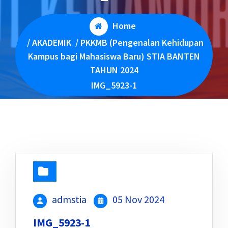
Home
/
AKADEMIK
/
PKKMB (Pengenalan Kehidupan
Kampus bagi Mahasiswa Baru) STIA BANTEN
TAHUN 2024
IMG_5923-1
admstia
05 Nov 2024
IMG_5923-1