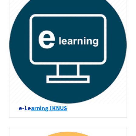
e-Le
arning IKNUS