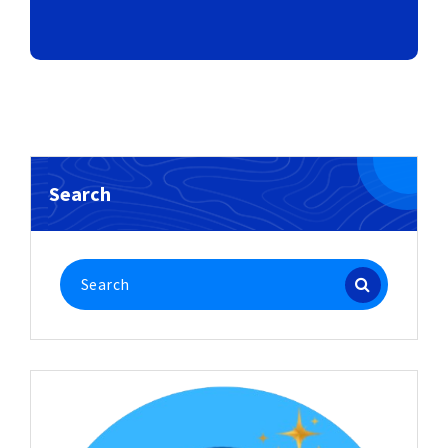
Search
Search
for: