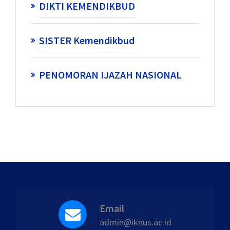
DIKTI KEMENDIKBUD
SISTER Kemendikbud
PENOMORAN IJAZAH NASIONAL
Email
admin@iknus.ac.id