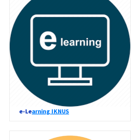
e-Le
arning IKNUS