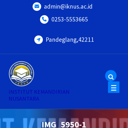
Skip
admin@iknus.ac.id
to
0253-5553665
content
Pandeglang,42211
INSTITUT KEMANDIRIAN
NUSANTARA
IMG_5950-1