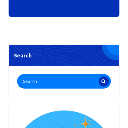
Search
Search
for: