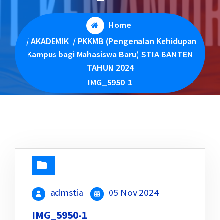
Home
/
AKADEMIK
/
PKKMB (Pengenalan Kehidupan
Kampus bagi Mahasiswa Baru) STIA BANTEN
TAHUN 2024
IMG_5950-1
admstia
05 Nov 2024
IMG_5950-1