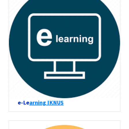
e-Le
arning IKNUS