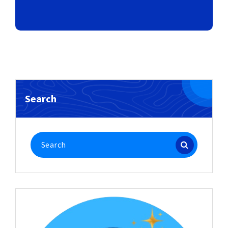
Search
Search
for: