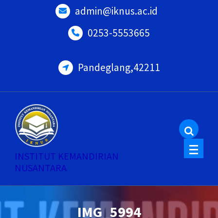
Skip
admin@iknus.ac.id
to
0253-5553665
content
Pandeglang,42211
INSTITUT KEMANDIRIAN
NUSANTARA
IMG_5994