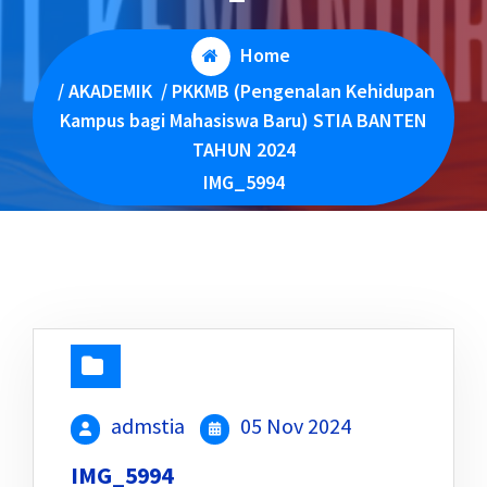
Home
/
AKADEMIK
/
PKKMB (Pengenalan Kehidupan
Kampus bagi Mahasiswa Baru) STIA BANTEN
TAHUN 2024
IMG_5994
admstia
05 Nov 2024
IMG_5994