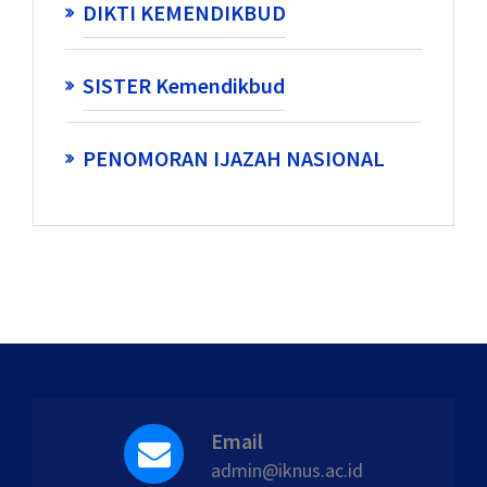
DIKTI KEMENDIKBUD
SISTER Kemendikbud
PENOMORAN IJAZAH NASIONAL
Email
admin@iknus.ac.id