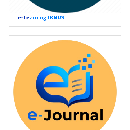
e-Le
arning IKNUS