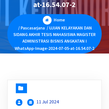
at-16.54.07-2
Home
/
Pascasarjana
/
UJIAN KELAYAKAN DAN
SIDANG AKHIR TESIS MAHASISWA MAGISTER
ADMINISTRASI BISNIS ANGKATAN I
WhatsApp-Image-2024-07-05-at-16.54.07-2
11 Jul 2024