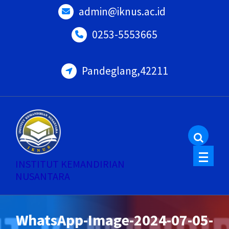
Skip
admin@iknus.ac.id
to
0253-5553665
content
Pandeglang,42211
INSTITUT KEMANDIRIAN
NUSANTARA
WhatsApp-Image-2024-07-05-