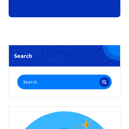
Search
Search
for: