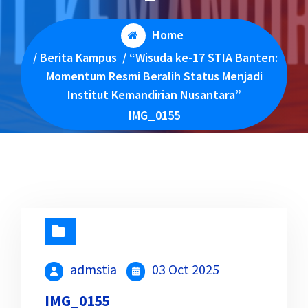
Home
/
Berita Kampus
/
“Wisuda ke-17 STIA Banten:
Momentum Resmi Beralih Status Menjadi
Institut Kemandirian Nusantara”
IMG_0155
admstia
03 Oct 2025
IMG_0155