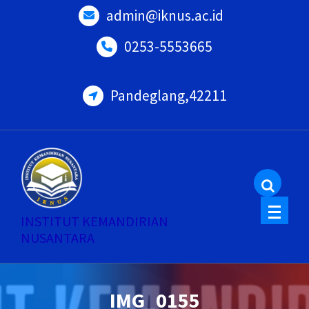
Skip
admin@iknus.ac.id
to
0253-5553665
content
Pandeglang,42211
INSTITUT KEMANDIRIAN
NUSANTARA
IMG_0155