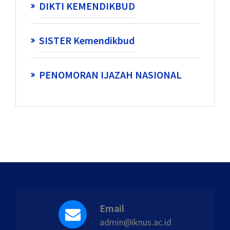
DIKTI KEMENDIKBUD
SISTER Kemendikbud
PENOMORAN IJAZAH NASIONAL
Email
admin@iknus.ac.id