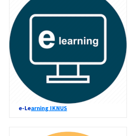
e-Le
arning IKNUS