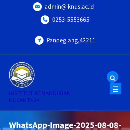
Skip
admin@iknus.ac.id
to
0253-5553665
content
Pandeglang,42211
INSTITUT KEMANDIRIAN
NUSANTARA
WhatsApp-Image-2025-08-08-