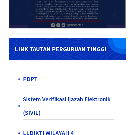
LINK TAUTAN PERGURUAN TINGGI
PDPT
Sistem Verifikasi Ijazah Elektronik
(SIVIL)
LLDIKTI WILAYAH 4