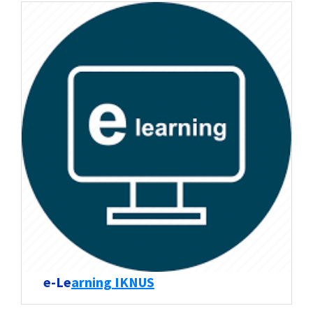
e-Le
arning IKNUS