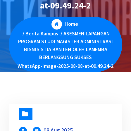
at-09.49.24-2
Home
/
Berita Kampus
/
ASESMEN LAPANGAN
PROGRAM STUDI MAGISTER ADMINISTRASI
BISNIS STIA BANTEN OLEH LAMEMBA
BERLANGSUNG SUKSES
WhatsApp-Image-2025-08-08-at-09.49.24-2
08 Aug 2025